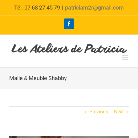
Skip
Tél. 07 68 27 45 79
|
patriciam2r@gmail.com
to
content
Facebook
Malle & Meuble Shabby
Previous
Next