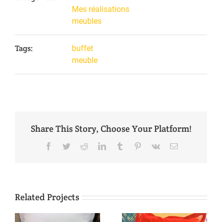
Mes réalisations
meubles
Tags:
buffet
meuble
Share This Story, Choose Your Platform!
Facebook
Twitter
Reddit
LinkedIn
Tumblr
Pinterest
Vk
Email
Related Projects