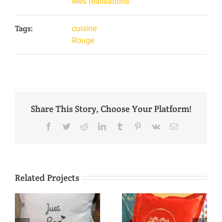
Mes réalisations
Tags:
cuisine
Rouge
Share This Story, Choose Your Platform!
Facebook
Twitter
Reddit
LinkedIn
Tumblr
Pinterest
Vk
Email
Related Projects