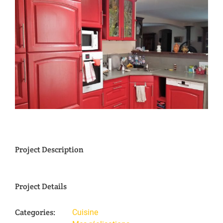
View
Larger
Image
Project Description
Project Details
Categories:
Cuisine