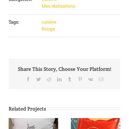
Mes réalisations
Tags:
cuisine
Rouge
Share This Story, Choose Your Platform!
Facebook
Twitter
Reddit
LinkedIn
Tumblr
Pinterest
Vk
Email
Related Projects