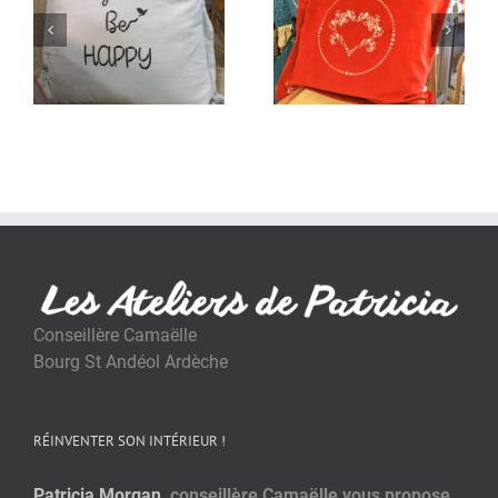
Conseillère Camaëlle
Bourg St Andéol Ardèche
RÉINVENTER SON INTÉRIEUR !
Patricia Morgan
, conseillère Camaëlle vous propose